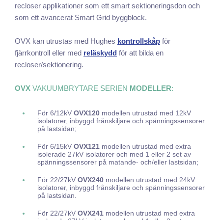
recloser applikationer som ett smart sektioneringsdon och
som ett avancerat Smart Grid byggblock.
OVX kan utrustas med Hughes
kontrollskåp
för
fjärrkontroll eller med
reläskydd
för att bilda en
recloser/sektionering.
OVX
VAKUUMBRYTARE SERIEN
MODELLER
:
För 6/12kV
OVX120
modellen utrustad med 12kV
isolatorer, inbyggd frånskiljare och spänningssensorer
på lastsidan;
För 6/15kV
OVX121
modellen utrustad med extra
isolerade 27kV isolatorer och med 1 eller 2 set av
spänningssensorer på matande- och/eller lastsidan;
För 22/27kV
OVX240
modellen utrustad med 24kV
isolatorer, inbyggd frånskiljare och spänningssensorer
på lastsidan.
För 22/27kV
OVX241
modellen utrustad med extra