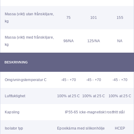
Massa (vikt) utan frånskiljare,
75
101
155
kg
Massa (vikt) med frånskiljare,
98/NA
125/NA
NA
kg
BESKRIVNING
Omgivningstemperatur C
-45 - +70
-45 - +70
-45 - +70
Luftfuktighet
100% at 25 C
100% at 25 C
100% at 25 C
Kapsling
IP55-65 icke-magnetiskt rostfritt stål
Isolator typ
Epoxikärna med silikonhölje
HCEP