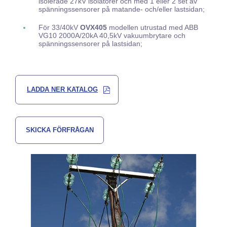
isolerade 27kV isolatorer och med 1 eller 2 set av
spänningssensorer på matande- och/eller lastsidan;
För 33/40kV
OVX405
modellen utrustad med ABB
VG10 2000A/20kA 40,5kV vakuumbrytare och
spänningssensorer på lastsidan;
LADDA NER KATALOG
SKICKA FÖRFRÅGAN