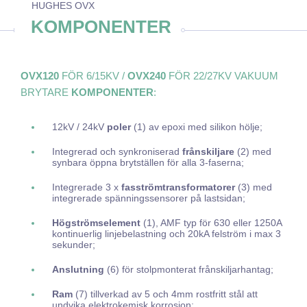
HUGHES OVX
KOMPONENTER
OVX120
FÖR 6/15KV /
OVX240
FÖR 22/27KV VAKUUM
BRYTARE
KOMPONENTER
:
12kV / 24kV
poler
(1) av epoxi med silikon hölje;
Integrerad och synkroniserad
frånskiljare
(2) med
synbara öppna brytställen för alla 3-faserna;
Integrerade 3 x
fasströmtransformatorer
(3) med
integrerade spänningssensorer på lastsidan;
Högströmselement
(1), AMF typ för 630 eller 1250A
kontinuerlig linjebelastning och 20kA felström i max 3
sekunder;
Anslutning
(6) för stolpmonterat frånskiljarhantag;
Ram
(7) tillverkad av 5 och 4mm rostfritt stål att
undvika elektrokemisk korrosion;