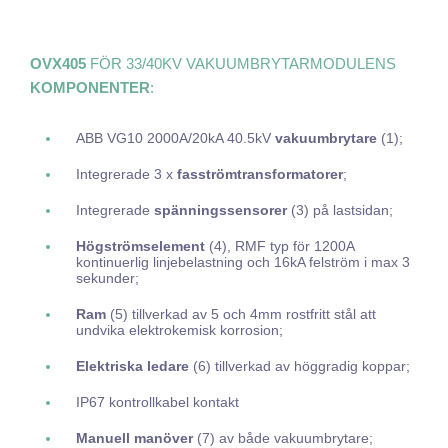
OVX405
FÖR 33/40KV VAKUUMBRYTARMODULENS
KOMPONENTER
:
ABB VG10 2000A/20kA 40.5kV
vakuumbrytare
(1);
Integrerade 3 x
fasströmtransformatorer
;
Integrerade
spänningssensorer
(3) på lastsidan;
Högströmselement
(4), RMF typ för 1200A
kontinuerlig linjebelastning och 16kA felström i max 3
sekunder;
Ram
(5) tillverkad av 5 och 4mm rostfritt stål att
undvika elektrokemisk korrosion;
Elektriska ledare
(6) tillverkad av höggradig koppar;
IP67 kontrollkabel kontakt
Manuell manöver
(7) av både vakuumbrytare;