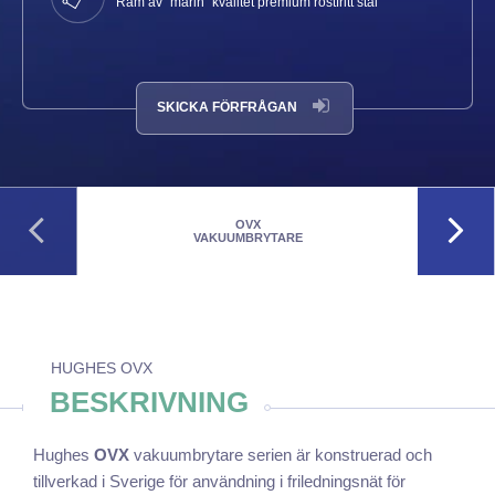
Ram av "marin" kvalitet premium rostfritt stål
SKICKA FÖRFRÅGAN
OVX
VAKUUMBRYTARE
HUGHES OVX
BESKRIVNING
Hughes
OVX
vakuumbrytare serien är konstruerad och
tillverkad i Sverige för användning i friledningsnät för