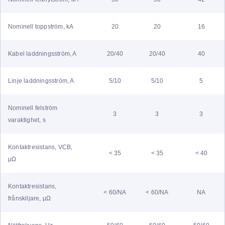
Nominell toppström, kA
20
20
16
Kabel laddningsström, A
20/40
20/40
40
Linje laddningsström, A
5/10
5/10
5
Nominell felström
3
3
3
varaktighet, s
Kontaktresistans, VCB,
< 35
< 35
< 40
µΩ
Kontaktresistans,
< 60/NA
< 60/NA
NA
frånskiljare, µΩ