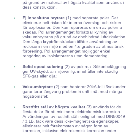
på grund av material av högsta kvalitet som används i
dess konstruktion.
Ej inneslutna brytare
(1) med separata poler. Det
eliminerar helt risken för interna överslag, och risken
för explosioner. Den kan repareras om en av polerna
skadas. Pol arrangemanget förbättrar kylning av
vakuumbrytarna på grund av obehindrad luftcirkulation.
Den långa kryptrömsträckan tillåter användning av
reclosern i en miljö med en 4:e graden av atmosfärisk
förorening. Pol arrangemanget möjliggör enkel
rengöring av isololatorerna utan demontering;
Solid epoxiisolering
(2) av polerna. Silikonbeläggning
ger UV-skydd, är miljövänlig, innehåller inte skadlig
SF6-gas eller olja;
Vakuumbrytare
(2) som hanterar 20kA-fel i 3sekunder
garanterar långvarig problemfri drift i nät med många
högströmsfel;
Rostfritt stål av högsta kvalitet
(3) används för de
flesta delar för att minimera elektrokemisk korrosion.
Användningen av rostfritt stål i enlighet med DIN50049
/ 3.1B, tack vare dess icke-magnetiska egenskaper,
eliminerar helt förekomsten av någon form av
korrosion, inklusive elektrokemisk korrosion under