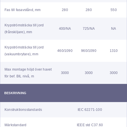
Fas till fasavstånd, mm
280
280
550
Krypströmsträcka till jord
400/NA
725/NA
NA
(frånskiljare), mm
Krypströmsträcka till jord
460/1090
960/1090
1310
(vakuumbrytare), mm
Max montage höjd över havet
3000
3000
3000
för bef. BIL nivå, m
BESKRIVNING
Konstruktionsstandards
IEC 62271-100
Märkstandard
IEEE std C37.60