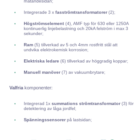
matandesidan;
Integrerade 3 x
fasströmtransformatorer
(2);
Högströmselement
(4), AMF typ för 630 eller 1250A
kontinuerlig linjebelastning och 20kA felström i max 3
sekunder;
Ram
(5) tillverkad av 5 och 4mm rostfritt stål att
undvika elektrokemisk korrosion;
Elektriska ledare
(6) tillverkad av höggradig koppar;
Manuell manöver
(7) av vakuumbrytare;
Valfria
komponenter:
Integrerad 1x
summations strömtransformator
(3) för
detektering av låga jordfel;
Spänningssensorer
på lastsidan;