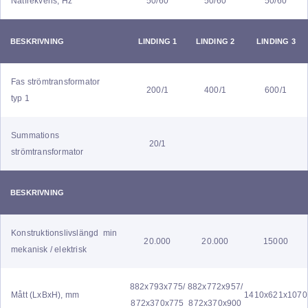
Nätfrekvens, Hz
50/60
50/60
50/60
BESKRIVNING
LINDING 1
LINDING 2
LINDING 3
Fas strömtransformator
200/1
400/1
600/1
typ 1
Summations
20/1
strömtransformator
BESKRIVNING
Konstruktionslivslängd min
20.000
20.000
15000
mekanisk / elektrisk
882x793x775/
882x772x957/
Mått (LxBxH), mm
1410x621x1070
872x370x775
872x370x900