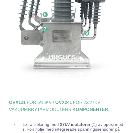
OVX121
FÖR 6/15KV /
OVX241
FÖR 22/27KV
VAKUUMBRYTARMODULENS
KOMPONENTER
:
Ex
tra isolering med
27kV isolatorer
(1) av epoxi med
silikon hölje med integrerade spänningssensorer på