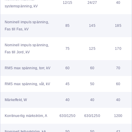
12/15
24/27
40
systemspänning, kV
Nominell impuls spänning,
85
145
185
Fas till Fas, kV
Nominell impuls spänning,
75
125
170
Fas till Jord, kV
RMS max spänning, torr, kV
60
60
70
RMS max spänning, våt, kV
45
50
60
Märkeffekt, W
40
40
40
Kontinuerlig märkström, A
630/1250
630/1250
1200
Nominell felbrytström, kA
50
50
42